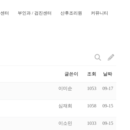
만센터
부인과 / 검진센터
산후조리원
커뮤니티
글쓴이
조회
날짜
이미순
1053
09-17
심재희
1058
09-15
이소민
1033
09-15