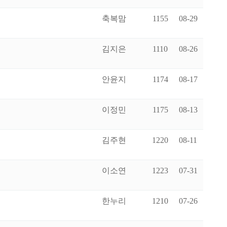
축복맘
1155
08-29
김지은
1110
08-26
안윤지
1174
08-17
이정민
1175
08-13
김주현
1220
08-11
이소연
1223
07-31
한누리
1210
07-26