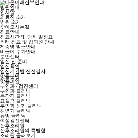
병원안내
인사말
의료진 소개
병원 소개
찾아오시는길
진료안내
진료시간 및 당직 일정표
외래 진료 및 입퇴원 안내
제증명 발급안내
비급여 수가안내
분만센터
임신 전 준비
임신확인
임신기간별 산전검사
맞춤분만
맞춤피임
부인과 / 검진센터
부인과 클리닉
복강경 클리닉
요실금 클리닉
부인과 성형 클리닉
갱년기 클리닉
유방 클리닉
여성검진센터
산후조리원
산후조리원의 특별함
조리원 둘러보기